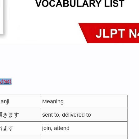
y(N4)
anji
Meaning
届きます
sent to, delivered to
出ます
join, attend