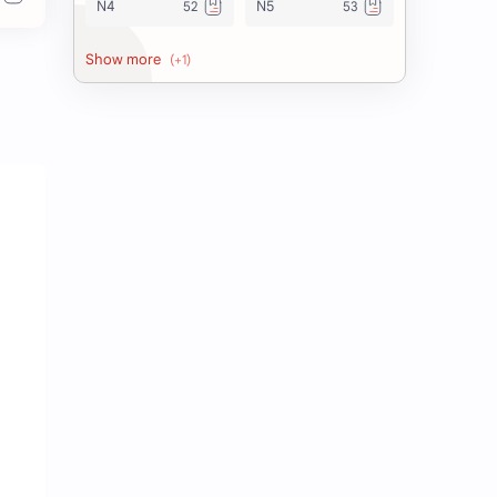
N4
N5
Vocabulary