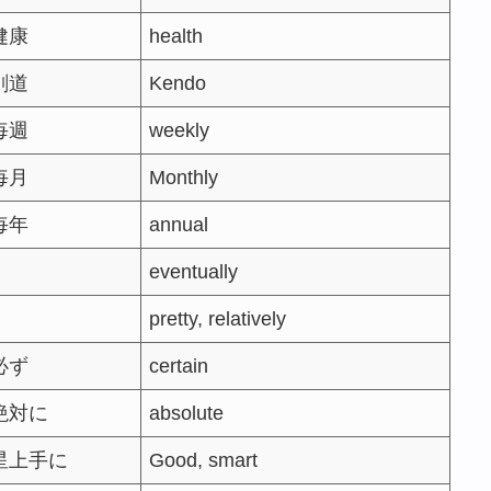
健康
health
剣道
Kendo
毎週
weekly
毎月
Monthly
毎年
annual
eventually
pretty, relatively
必ず
certain
絶対に
absolute
星上手に
Good, smart