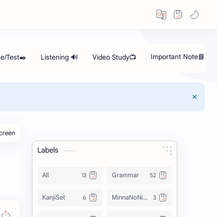
Screen
Labels
All
Grammar
KanjiSet
MinnaNoNihongo