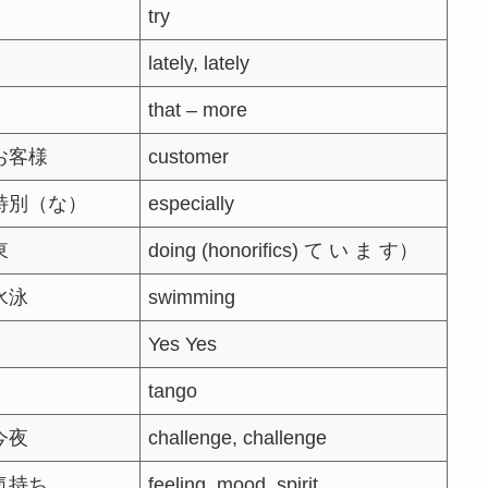
try
lately, lately
that – more
お客様
customer
特別（な）
especially
東
doing (honorifics) て い ま す）
水泳
swimming
Yes Yes
tango
今夜
challenge, challenge
気持ち
feeling, mood, spirit