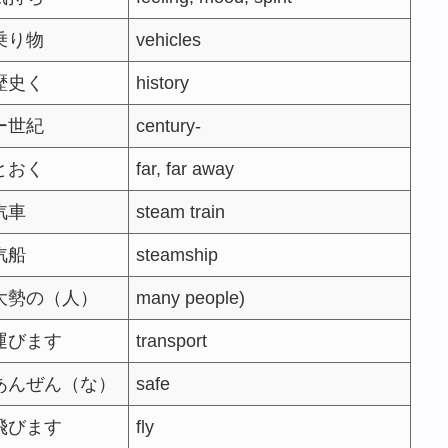
乗り物
vehicles
歴史く
history
ー世紀
century-
とおく
far, far away
汽車
steam train
汽船
steamship
大勢の（人）
many people)
運びます
transport
あんぜん（な）
safe
飛びます
fly