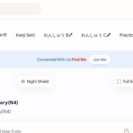
Connected With Us
Find Me
Join Me!
Night Shield
Full 
lary(N4)
y(N4)
 time: 0 min